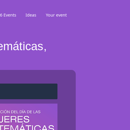
6 Events
Ideas
Your event
emáticas,