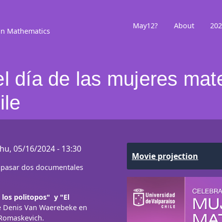
May12?
About
202
in Mathematics
l día de las mujeres mat
ile
hu, 05/16/2024 - 13:30
Movie projection
 pasar dos documentales
 los politopos"
y
"
El
 Denis Van Waerebeke en
-Romaskevich.