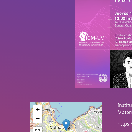
Instit
+
Matem
−
https: