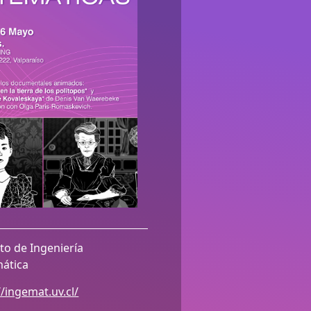
uto de Ingeniería
ática
//ingemat.uv.cl/