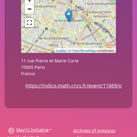
−
Leaflet
| ©
OpenStreetMap
contributors
11 rue Pierre et Marie Curie
75005
Paris
France
https://indico.math.cnrs.fr/event/11669/overvi
May12 Initiative
•
Archives of previous